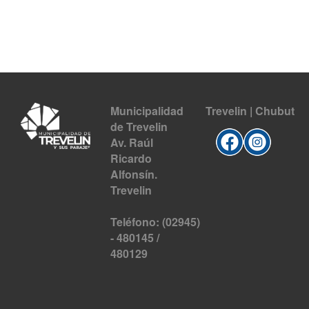
Municipalidad
Trevelin | Chubut
de Trevelin
Av. Raúl
Ricardo
Alfonsín.
Trevelin
Teléfono: (02945)
- 480145 /
480129