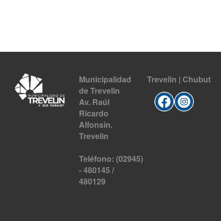
Municipalidad
Trevelin | Chubut
de Trevelin
Av. Raúl
Ricardo
Alfonsín.
Trevelin
Teléfono: (02945)
- 480145 /
480129