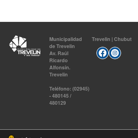
Municipalidad
Trevelin | Chubut
de Trevelin
Av. Raúl
Ricardo
Alfonsín.
Trevelin
Teléfono: (02945)
- 480145 /
480129