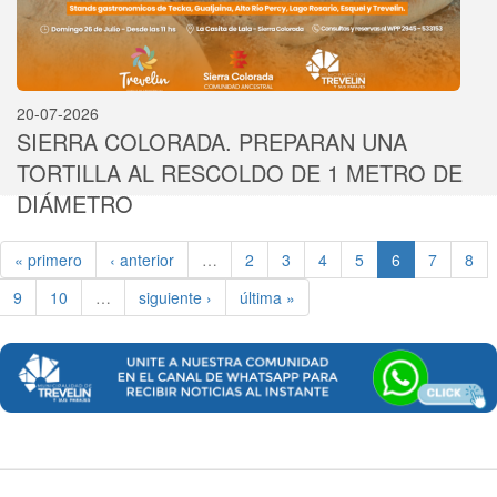
20-07-2026
SIERRA COLORADA. PREPARAN UNA
TORTILLA AL RESCOLDO DE 1 METRO DE
DIÁMETRO
« primero
‹ anterior
…
2
3
4
5
6
7
8
9
10
…
siguiente ›
última »