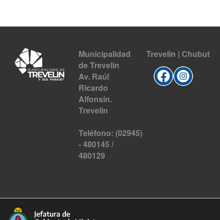
Municipalidad
Trevelin | Chubut
de Trevelin
Av. Raúl
Ricardo
Alfonsín.
Trevelin
Teléfono: (02945)
- 480145 /
480129