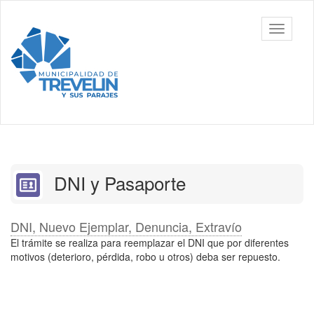
Ir
al
Toggle
contenido
navigati
principal
DNI y Pasaporte
DNI, Nuevo Ejemplar, Denuncia, Extravío
El trámite se realiza para reemplazar el DNI que por diferentes
motivos (deterioro, pérdida, robo u otros) deba ser repuesto.