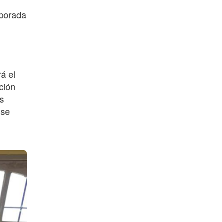
mporada
á el
ción
s
 se