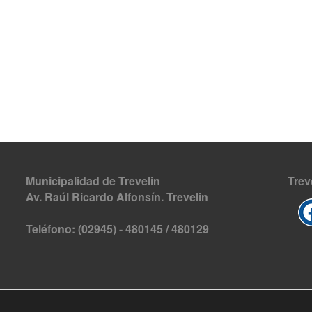
Municipalidad de Trevelin
Trev
Av. Raúl Ricardo Alfonsín. Trevelin
Teléfono: (02945) - 480145 / 480129