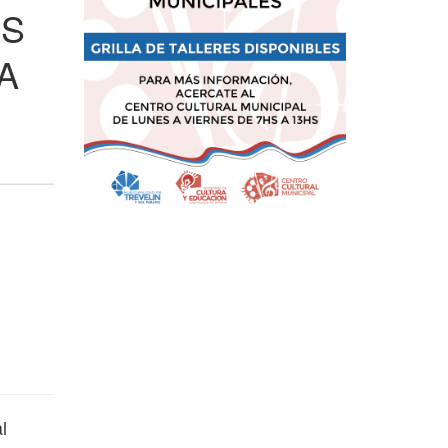
OS
A
l