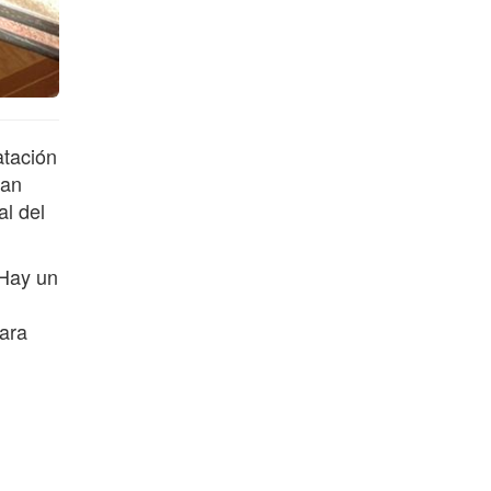
atación
ran
al del
“Hay un
ara