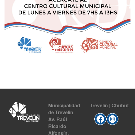
Municipalidad
Trevelin | Chubut
de Trevelin
Av. Raúl
Ricardo
Alfonsín.