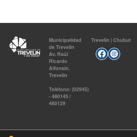
Municipalidad
Trevelin | Chubut
de Trevelin
Av. Raúl
Ricardo
Alfonsín.
Trevelin
Teléfono: (02945)
- 480145 /
480129