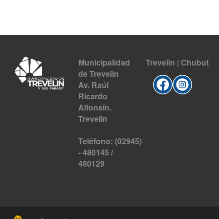
Municipalidad
Trevelin | Chubut
de Trevelin
Av. Raúl
Ricardo
Alfonsín.
Trevelin
Teléfono: (02945)
- 480145 /
480129