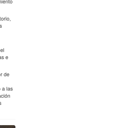
miento
torio,
s
el
as e
r de
 a las
ación
s