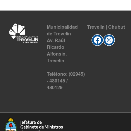
Municipalidad
Trevelin | Chubut
de Trevelin
Av. Raúl
Ricardo
Alfonsín.
Trevelin
Teléfono: (02945)
- 480145 /
480129