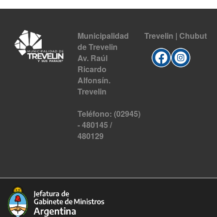
Municipalidad
Trevelin | Chubut
de Trevelin
Av. Raúl
Ricardo
Alfonsín.
Trevelin
Teléfono: (02945)
- 480145 /
480129