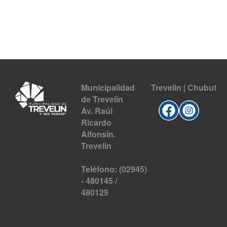
Municipalidad
Trevelin | Chubut
de Trevelin
Av. Raúl
Ricardo
Alfonsín.
Trevelin
Teléfono: (02945)
- 480145 /
480129