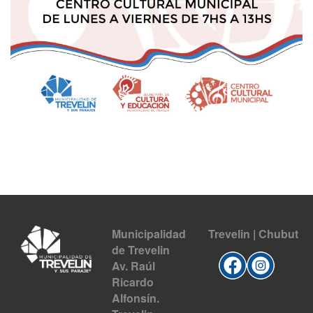
Municipalidad
Trevelin | Chubut
de Trevelin
Av. Raúl
Ricardo
Alfonsín.