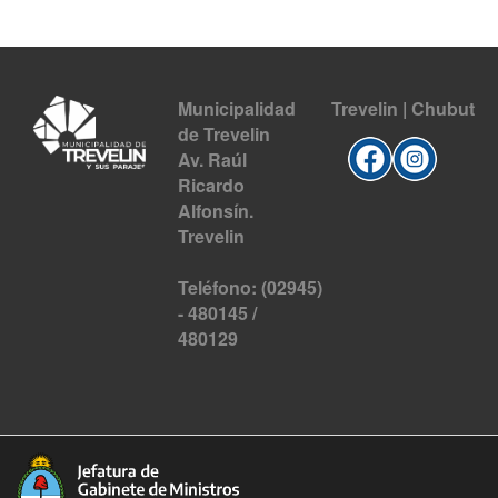
Municipalidad
Trevelin | Chubut
de Trevelin
Av. Raúl
Ricardo
Alfonsín.
Trevelin
Teléfono: (02945)
- 480145 /
480129