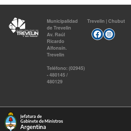
Municipalidad
Trevelin | Chubut
de Trevelin
Av. Raúl
Ricardo
Alfonsín.
Trevelin
Teléfono: (02945)
- 480145 /
480129