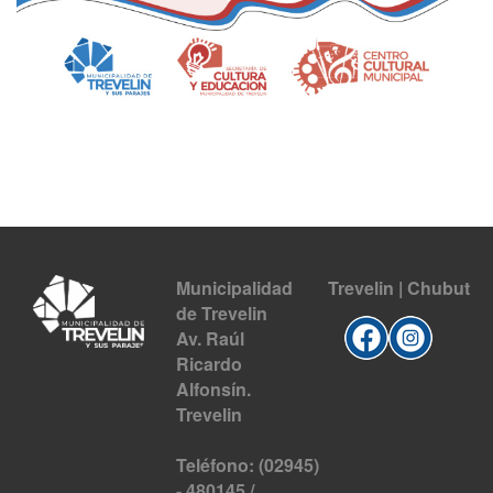
Municipalidad
Trevelin | Chubut
de Trevelin
Av. Raúl
Ricardo
Alfonsín.
Trevelin
Teléfono: (02945)
- 480145 /