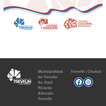
Municipalidad
Trevelin | Chubut
de Trevelin
Av. Raúl
Ricardo
Alfonsín.
Trevelin