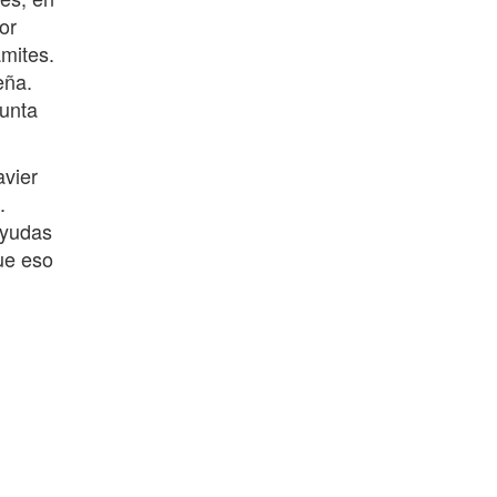
or
ámites.
eña.
junta
avier
.
ayudas
ue eso