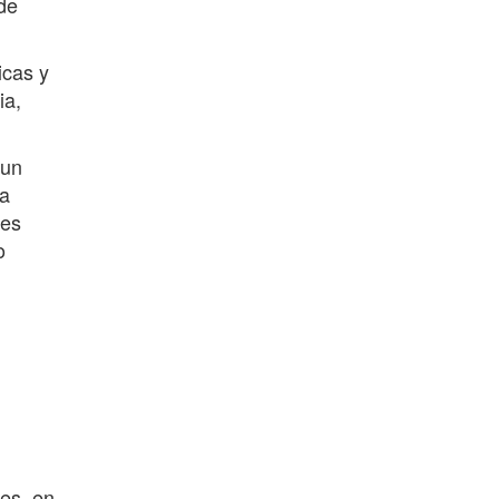
de
icas y
ia,
 un
 a
tes
o
res, en