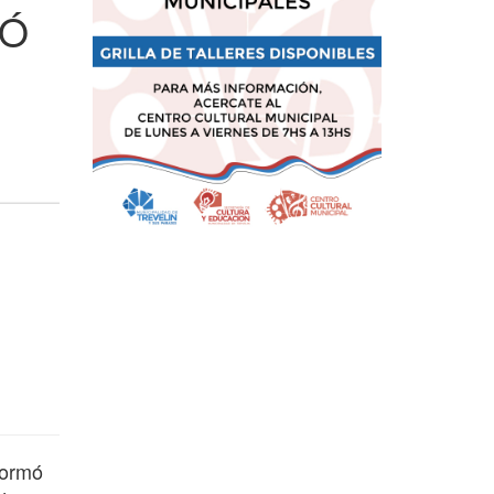
IÓ
formó