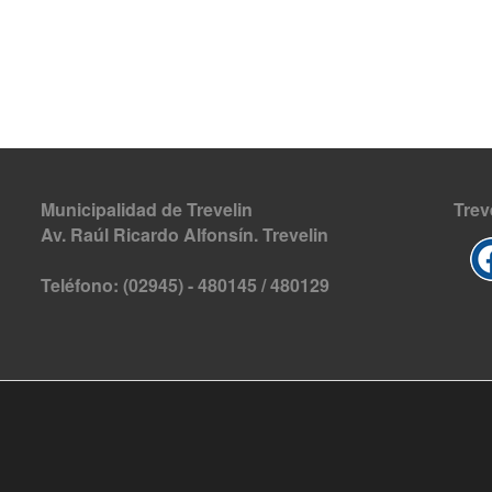
Municipalidad de Trevelin
Trev
Av. Raúl Ricardo Alfonsín. Trevelin
Teléfono: (02945) - 480145 / 480129